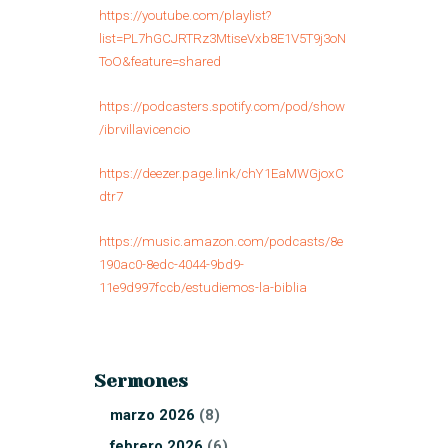
https://youtube.com/playlist?
list=PL7hGCJRTRz3MtiseVxb8E1V5T9j3oN
ToO&feature=shared
https://podcasters.spotify.com/pod/show
/ibrvillavicencio
https://deezer.page.link/chY1EaMWGjoxC
dtr7
https://music.amazon.com/podcasts/8e
190ac0-8edc-4044-9bd9-
11e9d997fccb/estudiemos-la-biblia
Sermones
marzo
2026
(8)
febrero
2026
(6)