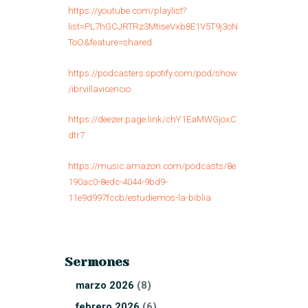
https://youtube.com/playlist?
list=PL7hGCJRTRz3MtiseVxb8E1V5T9j3oN
ToO&feature=shared
https://podcasters.spotify.com/pod/show
/ibrvillavicencio
https://deezer.page.link/chY1EaMWGjoxC
dtr7
https://music.amazon.com/podcasts/8e
190ac0-8edc-4044-9bd9-
11e9d997fccb/estudiemos-la-biblia
Sermones
marzo
2026
(8)
febrero
2026
(6)