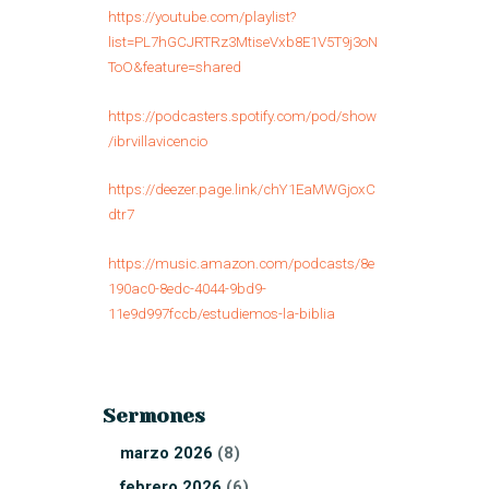
https://youtube.com/playlist?
list=PL7hGCJRTRz3MtiseVxb8E1V5T9j3oN
ToO&feature=shared
https://podcasters.spotify.com/pod/show
/ibrvillavicencio
https://deezer.page.link/chY1EaMWGjoxC
dtr7
https://music.amazon.com/podcasts/8e
190ac0-8edc-4044-9bd9-
11e9d997fccb/estudiemos-la-biblia
Sermones
marzo
2026
(8)
febrero
2026
(6)