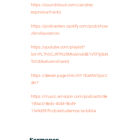
https://soundcloud.com/candres-
espinosa/tracks
https://podcasters.spotify.com/pod/show
/ibrvillavicencio
https://youtube.com/playlist?
list=PL7hGCJRTRz3MtiseVxb8E1V5T9j3oN
ToO&feature=shared
https://deezer.page.link/chY1EaMWGjoxC
dtr7
https://music.amazon.com/podcasts/8e
190ac0-8edc-4044-9bd9-
11e9d997fccb/estudiemos-la-biblia
Sermones