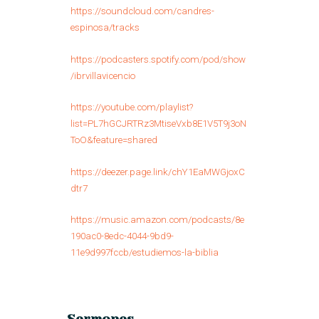
https://soundcloud.com/candres-
espinosa/tracks
https://podcasters.spotify.com/pod/show
/ibrvillavicencio
https://youtube.com/playlist?
list=PL7hGCJRTRz3MtiseVxb8E1V5T9j3oN
ToO&feature=shared
https://deezer.page.link/chY1EaMWGjoxC
dtr7
https://music.amazon.com/podcasts/8e
190ac0-8edc-4044-9bd9-
11e9d997fccb/estudiemos-la-biblia
Sermones