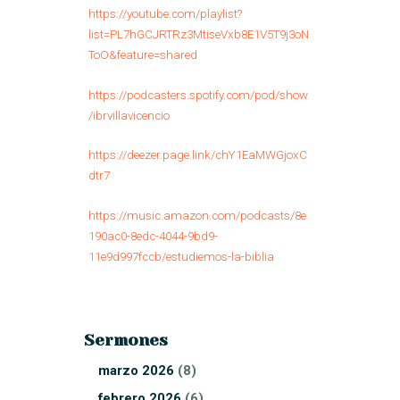
https://youtube.com/playlist?
list=PL7hGCJRTRz3MtiseVxb8E1V5T9j3oN
ToO&feature=shared
https://podcasters.spotify.com/pod/show
/ibrvillavicencio
https://deezer.page.link/chY1EaMWGjoxC
dtr7
https://music.amazon.com/podcasts/8e
190ac0-8edc-4044-9bd9-
11e9d997fccb/estudiemos-la-biblia
Sermones
marzo
2026
(8)
febrero
2026
(6)