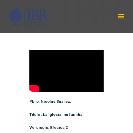
IBR
LABRANZA DE DIOS
INICIO
SERMÓNES
PROGRAMA RADIAL
ACERCA DE NOSOTROS
CONTÁCTANOS
EQUIPO DE TRABAJO
Pbro. Nicolás Suárez.
Titulo : La iglesia, mi familia
Versiculo: Efesios 2