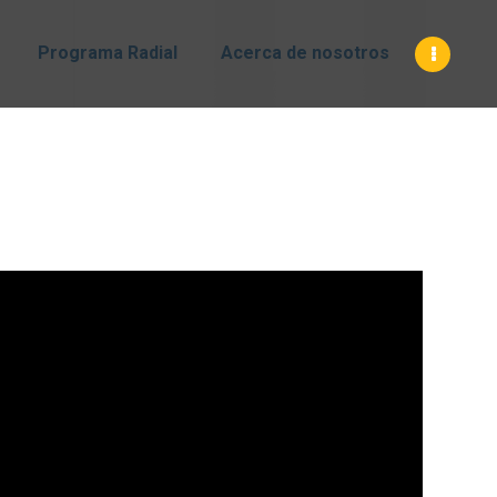
INICIO
Programa Radial
Acerca de nosotros
SERMÓNES
IBR
LABRANZA DE DIOS
PROGRAMA RADIAL
ACERCA DE
NOSOTROS
CONTÁCTANOS
EQUIPO DE
TRABAJO