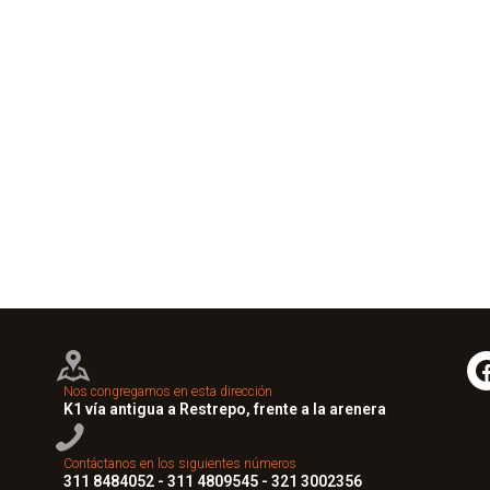
Nos congregamos en esta dirección
K1 vía antigua a Restrepo, frente a la arenera
Contáctanos en los siguientes números
311 8484052 - 311 4809545 - 321 3002356