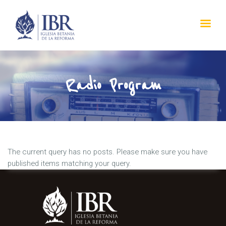
IBR
LABRANZA DE DIOS
HOME
Radio Program
ABOUT US
SERMONS
RADIAL PROGRAM
STAFF
CONTACT
The current query has no posts. Please make sure you have
published items matching your query.